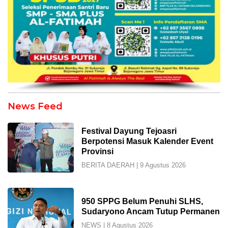
INDOSatu.co
News Feed
–
Berani,
Festival Dayung Tejoasri
Jujur
Berpotensi Masuk Kalender Event
Mengabarkan
Provinsi
BERITA DAERAH
|
9 Agustus 2026
950 SPPG Belum Penuhi SLHS,
Sudaryono Ancam Tutup Permanen
NEWS
|
8 Agustus 2026