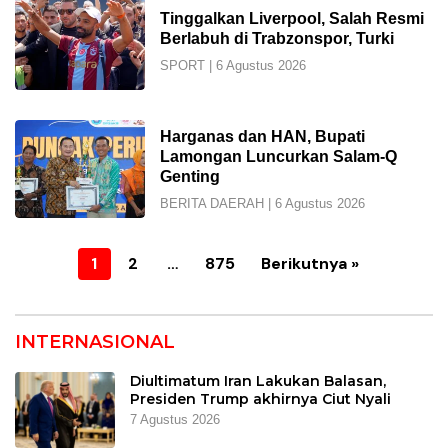
Tinggalkan Liverpool, Salah Resmi
Berlabuh di Trabzonspor, Turki
SPORT
|
6 Agustus 2026
Harganas dan HAN, Bupati
Lamongan Luncurkan Salam-Q
Genting
BERITA DAERAH
|
6 Agustus 2026
Paginasi
1
2
…
875
Berikutnya »
pos
INTERNASIONAL
Diultimatum Iran Lakukan Balasan,
Presiden Trump akhirnya Ciut Nyali
7 Agustus 2026