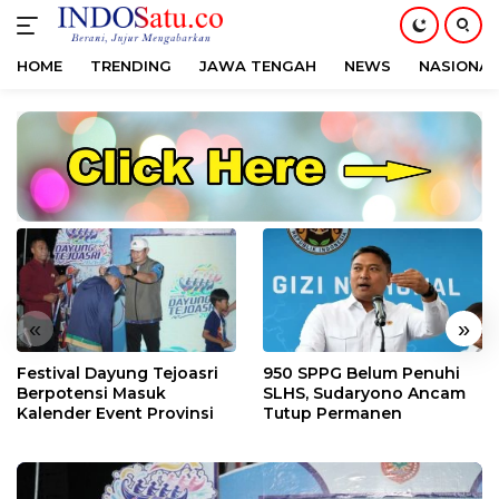
HOME
TRENDING
JAWA TENGAH
NEWS
NASIONAL
Langsung
ke
konten
«
»
Festival Dayung Tejoasri
950 SPPG Belum Penuhi
Berpotensi Masuk
SLHS, Sudaryono Ancam
Kalender Event Provinsi
Tutup Permanen