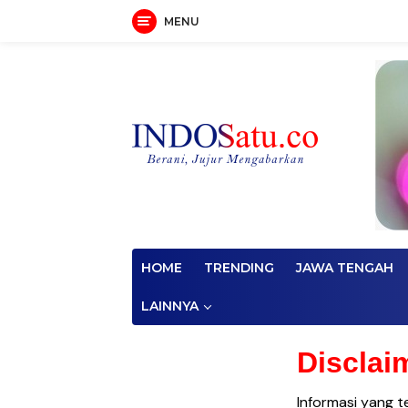
MENU
Langsung
ke
konten
HOME
TRENDING
JAWA TENGAH
LAINNYA
Disclai
Informasi yang t