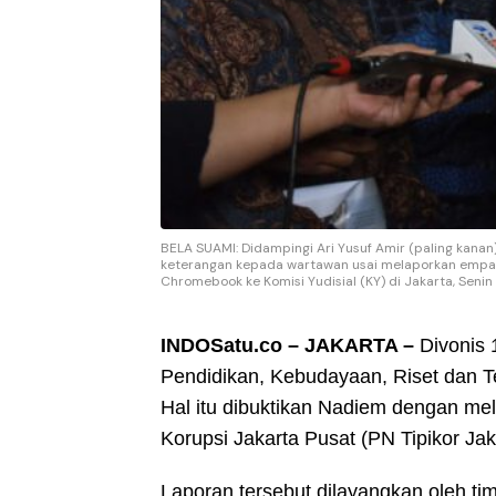
BELA SUAMI: Didampingi Ari Yusuf Amir (paling kanan
keterangan kepada wartawan usai melaporkan empat
Chromebook ke Komisi Yudisial (KY) di Jakarta, Senin 
INDOSatu.co – JAKARTA –
Divonis 
Pendidikan, Kebudayaan, Riset dan T
Hal itu dibuktikan Nadiem dengan me
Korupsi Jakarta Pusat (PN Tipikor Jak
Laporan tersebut dilayangkan oleh ti