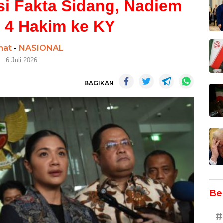
i Fakta Sidang, Nadiem
 4 Hakim ke KY
mat
-
NASIONAL
6 Juli 2026
BAGIKAN
Be
#