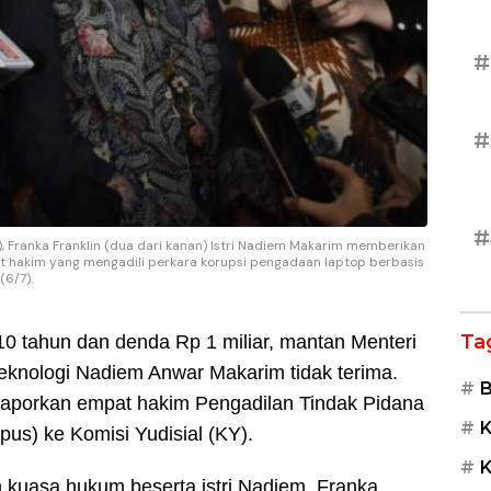
#
#
#
), Franka Franklin (dua dari kanan) Istri Nadiem Makarim memberikan
 hakim yang mengadili perkara korupsi pengadaan laptop berbasis
(6/7).
Ta
10 tahun dan denda Rp 1 miliar, mantan Menteri
eknologi Nadiem Anwar Makarim tidak terima.
B
laporkan empat hakim Pengadilan Tindak Pidana
K
pus) ke Komisi Yudisial (KY).
K
m kuasa hukum beserta istri Nadiem, Franka