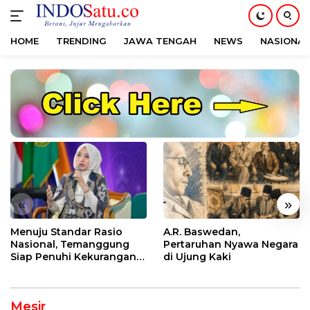
HOME
TRENDING
JAWA TENGAH
NEWS
NASIONAL
Langsung
ke
konten
«
»
Menuju Standar Rasio
A.R. Baswedan,
Nasional, Temanggung
Pertaruhan Nyawa Negara
Siap Penuhi Kekurangan
di Ujung Kaki
Dokter
Mesir