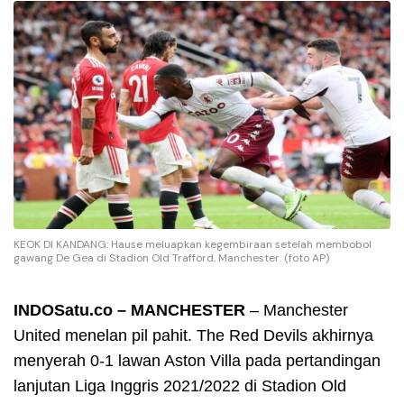
KEOK DI KANDANG: Hause meluapkan kegembiraan setelah membobol
gawang De Gea di Stadion Old Trafford, Manchester. (foto AP)
INDOSatu.co – MANCHESTER
– Manchester
United menelan pil pahit. The Red Devils akhirnya
menyerah 0-1 lawan Aston Villa pada pertandingan
lanjutan Liga Inggris 2021/2022 di Stadion Old