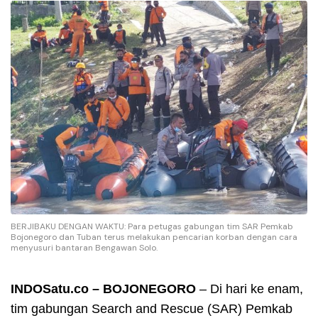
BERJIBAKU DENGAN WAKTU: Para petugas gabungan tim SAR Pemkab
Bojonegoro dan Tuban terus melakukan pencarian korban dengan cara
menyusuri bantaran Bengawan Solo.
INDOSatu.co – BOJONEGORO
– Di hari ke enam,
tim gabungan Search and Rescue (SAR) Pemkab