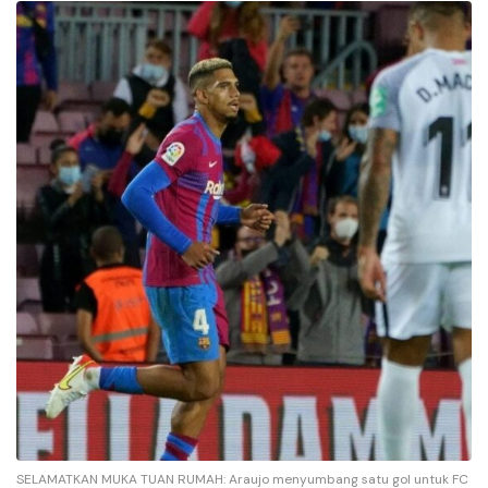
SELAMATKAN MUKA TUAN RUMAH: Araujo menyumbang satu gol untuk FC