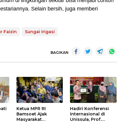
umum di lingkungan sekitar bisa menjadi contoh
lestariannya. Selain bersih, juga memberi
r Faizin
Sungai Irigasi
BAGIKAN
ati
Ketua MPR RI
Hadiri Konferensi
Bamsoet Ajak
Internasional di
Masyarakat
Unissula, Prof.
Laksanakan Pemilu
Ma’ruf: Jangan
akai
dengan Damai dan
Anggap Enteng