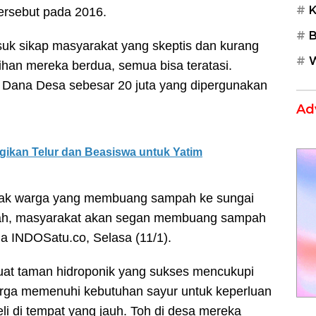
K
tersebut pada 2016.
B
suk sikap masyarakat yang skeptis dan kurang
W
ihan mereka berdua, semua bisa teratasi.
r Dana Desa sebesar 20 juta yang dipergunakan
Ad
Bagikan Telur dan Beasiswa untuk Yatim
anyak warga yang membuang sampah ke sungai
rindah, masyarakat akan segan membuang sampah
da INDOSatu.co, Selasa (11/1).
buat taman hidroponik yang sukses mencukupi
rga memenuhi kebutuhan sayur untuk keperluan
i di tempat yang jauh. Toh di desa mereka