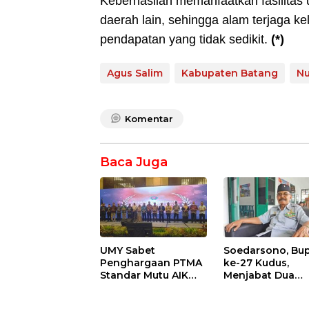
Keberhasilan memanfaatkan fasilitas 
daerah lain, sehingga alam terjaga ke
pendapatan yang tidak sedikit.
(*)
Agus Salim
Kabupaten Batang
Nu
Komentar
Baca Juga
UMY Sabet
Soedarsono, Bup
Penghargaan PTMA
ke-27 Kudus,
Standar Mutu AIK
Menjabat Dua
Terbaik di Rakornas
Periode, Kini
2025
Berobat ke RS P