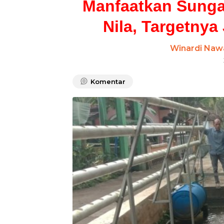
Manfaatkan Sungai
Nila, Targetnya
Winardi Naw
Komentar