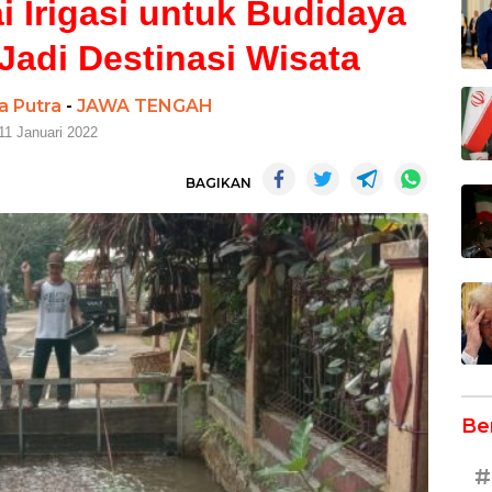
 Irigasi untuk Budidaya
 Jadi Destinasi Wisata
a Putra
-
JAWA TENGAH
11 Januari 2022
BAGIKAN
Be
#