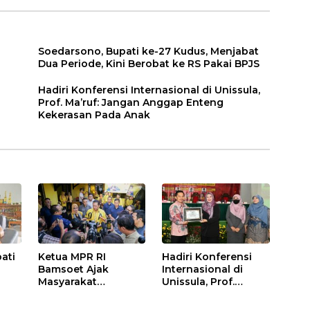
Bahagia
Kekerasan Pada
Anak
Soedarsono, Bupati ke-27 Kudus, Menjabat
Dua Periode, Kini Berobat ke RS Pakai BPJS
Hadiri Konferensi Internasional di Unissula,
Prof. Ma’ruf: Jangan Anggap Enteng
Kekerasan Pada Anak
ati
Ketua MPR RI
Hadiri Konferensi
Bamsoet Ajak
Internasional di
Masyarakat
Unissula, Prof.
Laksanakan Pemilu
Ma’ruf: Jangan
akai
dengan Damai dan
Anggap Enteng