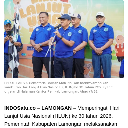
PEDULI LANSIA: Sekretaris Daerah Moh. Nalikan menmyampaikan
sambutan Hari Lanjut Usia Nasional (HLUN) ke 30 Tahun 2026 yang
digelar di Halaman Kantor Pemkab Lamongan, Ahad (7/6).
INDOSatu.co – LAMONGAN –
Memperingati Hari
Lanjut Usia Nasional (HLUN) ke 30 tahun 2026,
Pemerintah Kabupaten Lamongan melaksanakan