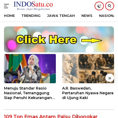
HOME
TRENDING
JAWA TENGAH
NEWS
NASIONAL
Langsung
ke
konten
«
»
Menuju Standar Rasio
A.R. Baswedan,
Nasional, Temanggung
Pertaruhan Nyawa Negara
Siap Penuhi Kekurangan
di Ujung Kaki
Dokter
109 Ton Emas Antam Palsu Dibongkar