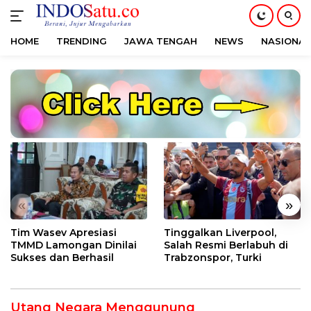
HOME
TRENDING
JAWA TENGAH
NEWS
NASIONAL
Langsung
ke
konten
«
»
Tim Wasev Apresiasi
Tinggalkan Liverpool,
TMMD Lamongan Dinilai
Salah Resmi Berlabuh di
Sukses dan Berhasil
Trabzonspor, Turki
Utang Negara Menggunung