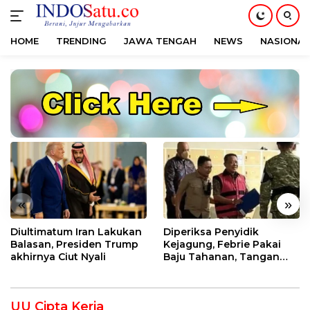
HOME
TRENDING
JAWA TENGAH
NEWS
NASIONAL
Langsung
ke
konten
«
»
Diultimatum Iran Lakukan
Diperiksa Penyidik
Balasan, Presiden Trump
Kejagung, Febrie Pakai
akhirnya Ciut Nyali
Baju Tahanan, Tangan
Diborgol
UU Cipta Kerja