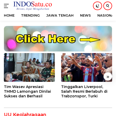
HOME
TRENDING
JAWA TENGAH
NEWS
NASIONAL
Langsung
ke
konten
«
»
Tim Wasev Apresiasi
Tinggalkan Liverpool,
TMMD Lamongan Dinilai
Salah Resmi Berlabuh di
Sukses dan Berhasil
Trabzonspor, Turki
UU Keolahragaan