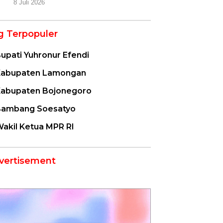
8 Juli 2026
g Terpopuler
upati Yuhronur Efendi
abupaten Lamongan
abupaten Bojonegoro
ambang Soesatyo
akil Ketua MPR RI
vertisement