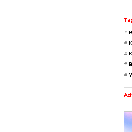
Ta
B
K
K
B
W
Ad