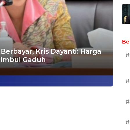
Be
 Berbayar, Kris Dayanti: Harga
#
 Timbul Gaduh
#
#
#