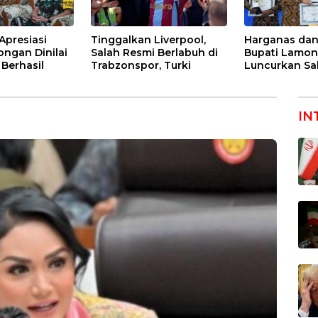
Apresiasi
Tinggalkan Liverpool,
Harganas dan
gan Dinilai
Salah Resmi Berlabuh di
Bupati Lamo
Berhasil
Trabzonspor, Turki
Luncurkan Sa
Genting
IN