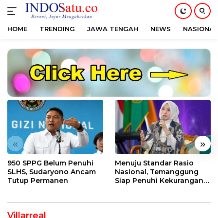
HOME
TRENDING
JAWA TENGAH
NEWS
NASIONAL
Langsung
ke
konten
«
»
950 SPPG Belum Penuhi
Menuju Standar Rasio
SLHS, Sudaryono Ancam
Nasional, Temanggung
Tutup Permanen
Siap Penuhi Kekurangan
Dokter
Villarreal