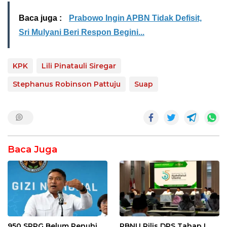
Baca juga :
Prabowo Ingin APBN Tidak Defisit,
Sri Mulyani Beri Respon Begini...
KPK
Lili Pinatauli Siregar
Stephanus Robinson Pattuju
Suap
Baca Juga
950 SPPG Belum Penuhi
PBNU Rilis DPS Tahap I