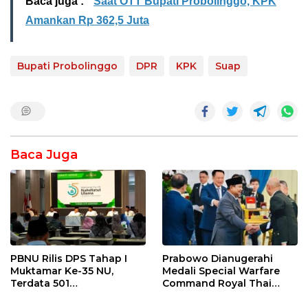
Baca juga :
Saat OTT Bupati Probolinggo, KPK
Amankan Rp 362,5 Juta
Bupati Probolinggo
DPR
KPK
Suap
Baca Juga
PBNU Rilis DPS Tahap I
Prabowo Dianugerahi
Muktamar Ke-35 NU,
Medali Special Warfare
Terdata 501
Command Royal Thai
Kepengurusan
Army