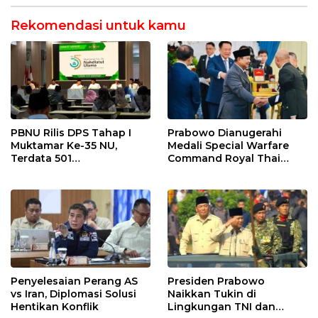
Rekomendasi untuk kamu
PBNU Rilis DPS Tahap I
Prabowo Dianugerahi
Muktamar Ke-35 NU,
Medali Special Warfare
Terdata 501
Command Royal Thai
Kepengurusan
Army
Penyelesaian Perang AS
Presiden Prabowo
vs Iran, Diplomasi Solusi
Naikkan Tukin di
Hentikan Konflik
Lingkungan TNI dan