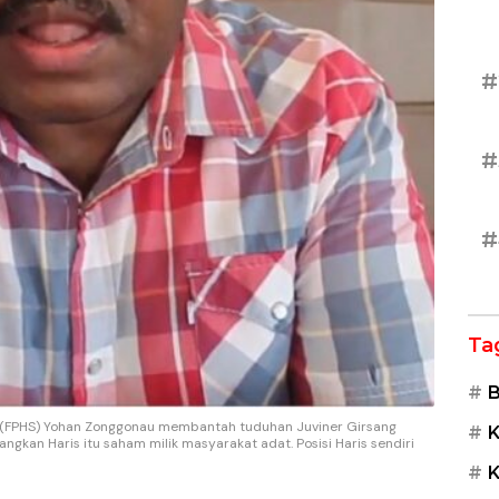
#
#
#
Ta
B
g (FPHS) Yohan Zonggonau membantah tuduhan Juviner Girsang
K
gkan Haris itu saham milik masyarakat adat. Posisi Haris sendiri
K