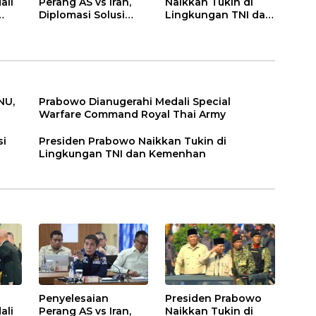
ali
Perang AS vs Iran,
Naikkan Tukin di
Diplomasi Solusi
Lingkungan TNI dan
Hentikan Konflik
Kemenhan
NU,
Prabowo Dianugerahi Medali Special
Warfare Command Royal Thai Army
si
Presiden Prabowo Naikkan Tukin di
Lingkungan TNI dan Kemenhan
Penyelesaian
Presiden Prabowo
ali
Perang AS vs Iran,
Naikkan Tukin di