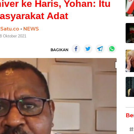
ver ke Haris, Yohan: Itu
syarakat Adat
Satu.co
-
NEWS
8 Oktober 2021
BAGIKAN
Be
#