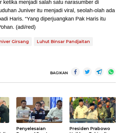
 ketika menjadi salah satu narasumber di
duhan Juniver itu menjadi viral, seolah-olah ada
adi Haris. “Yang diperjuangkan Pak Haris itu
ohan. (adi/red)
niver Girsang
Luhut Binsar Pandjaitan
BAGIKAN
Penyelesaian
Presiden Prabowo