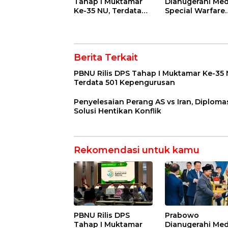
Tahap I Muktamar
Dianugerahi Med
Ke-35 NU, Terdata
Special Warfare
501 Kepengurusan
Command Royal
Thai Army
Berita Terkait
PBNU Rilis DPS Tahap I Muktamar Ke-35 
Terdata 501 Kepengurusan
Penyelesaian Perang AS vs Iran, Diploma
Solusi Hentikan Konflik
Rekomendasi untuk kamu
PBNU Rilis DPS
Prabowo
Tahap I Muktamar
Dianugerahi Med