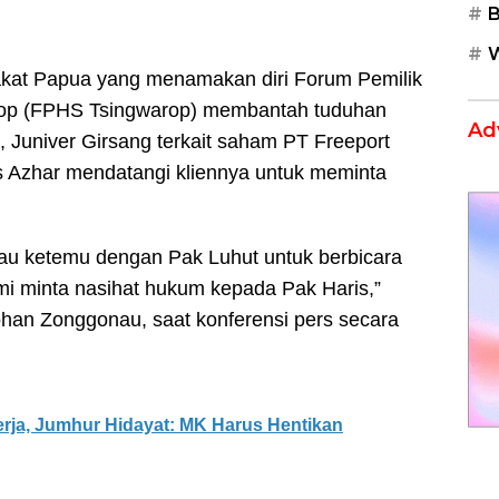
B
W
kat Papua yang menamakan diri Forum Pemilik
nop (FPHS Tsingwarop) membantah tuduhan
Ad
 Juniver Girsang terkait saham PT Freeport
is Azhar mendatangi kliennya untuk meminta
mau ketemu dengan Pak Luhut untuk berbicara
i minta nasihat hukum kepada Pak Haris,”
han Zonggonau, saat konferensi pers secara
erja, Jumhur Hidayat: MK Harus Hentikan