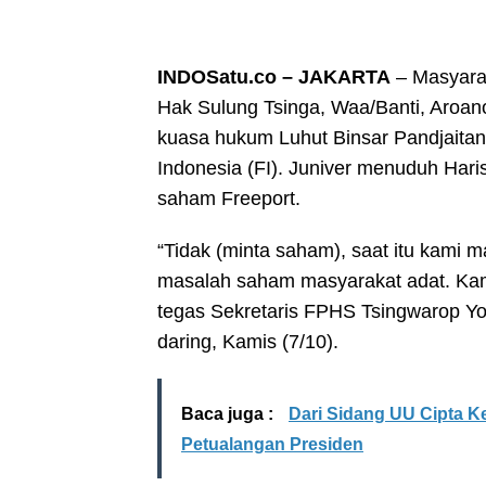
INDOSatu.co – JAKARTA
– Masyara
Hak Sulung Tsinga, Waa/Banti, Aroa
kuasa hukum Luhut Binsar Pandjaitan,
Indonesia (FI). Juniver menuduh Har
saham Freeport.
“Tidak (minta saham), saat itu kami 
masalah saham masyarakat adat. Kam
tegas Sekretaris FPHS Tsingwarop Yo
daring, Kamis (7/10).
Baca juga :
Dari Sidang UU Cipta K
Petualangan Presiden