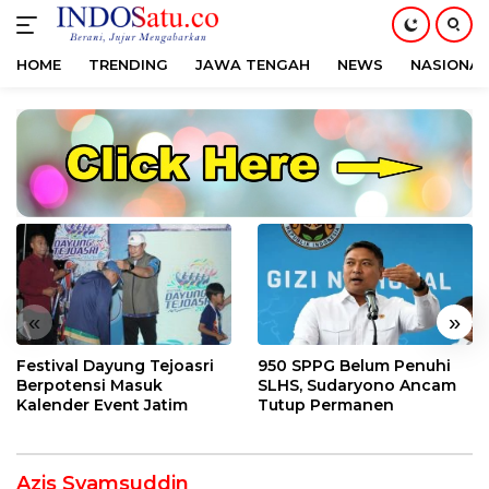
HOME
TRENDING
JAWA TENGAH
NEWS
NASIONAL
Langsung
ke
konten
«
»
Festival Dayung Tejoasri
950 SPPG Belum Penuhi
Berpotensi Masuk
SLHS, Sudaryono Ancam
Kalender Event Jatim
Tutup Permanen
Azis Syamsuddin