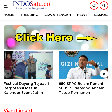
HOME
TRENDING
JAWA TENGAH
NEWS
NASIONAL
Langsung
ke
konten
«
»
Festival Dayung Tejoasri
950 SPPG Belum Penuhi
Berpotensi Masuk
SLHS, Sudaryono Ancam
Kalender Event Jatim
Tutup Permanen
Viani Limardi